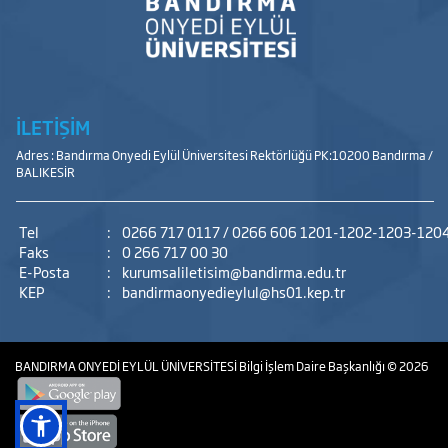
İLETİŞİM
Adres : Bandırma Onyedi Eylül Üniversitesi Rektörlüğü PK:10200 Bandırma /
BALIKESİR
Tel
:
0266 717 0117 / 0266 606 1201-1202-1203-120
Faks
:
0 266 717 00 30
E-Posta
:
kurumsaliletisim@bandirma.edu.tr
KEP
:
bandirmaonyedieylul@hs01.kep.tr
BANDIRMA ONYEDİ EYLÜL ÜNİVERSİTESİ
Bilgi İşlem Daire Başkanlığı
© 2026