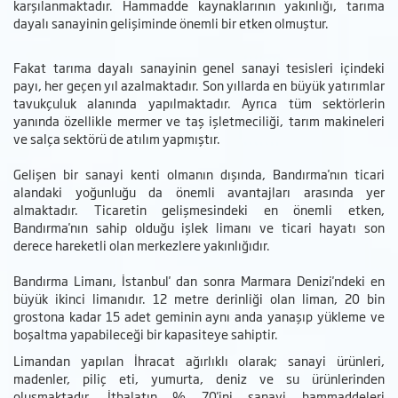
karşılanmaktadır. Hammadde kaynaklarının yakınlığı, tarıma
dayalı sanayinin gelişiminde önemli bir etken olmuştur.
Fakat tarıma dayalı sanayinin genel sanayi tesisleri içindeki
payı, her geçen yıl azalmaktadır. Son yıllarda en büyük yatırımlar
tavukçuluk alanında yapılmaktadır. Ayrıca tüm sektörlerin
yanında özellikle mermer ve taş işletmeciliği, tarım makineleri
ve salça sektörü de atılım yapmıştır.
Gelişen bir sanayi kenti olmanın dışında, Bandırma'nın ticari
alandaki yoğunluğu da önemli avantajları arasında yer
almaktadır. Ticaretin gelişmesindeki en önemli etken,
Bandırma'nın sahip olduğu işlek limanı ve ticari hayatı son
derece hareketli olan merkezlere yakınlığıdır.
Bandırma Limanı, İstanbul' dan sonra Marmara Denizi'ndeki en
büyük ikinci limanıdır. 12 metre derinliği olan liman, 20 bin
grostona kadar 15 adet geminin aynı anda yanaşıp yükleme ve
boşaltma yapabileceği bir kapasiteye sahiptir.
Limandan yapılan İhracat ağırlıklı olarak; sanayi ürünleri,
madenler, piliç eti, yumurta, deniz ve su ürünlerinden
oluşmaktadır. İthalatın % 70'ini sanayi hammaddeleri