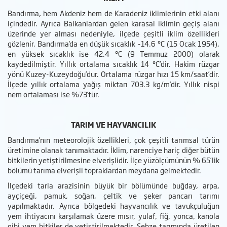
Bandırma, hem Akdeniz hem de Karadeniz iklimlerinin etki alanı
içindedir. Ayrıca Balkanlardan gelen karasal iklimin geçiş alanı
üzerinde yer alması nedeniyle, ilçede çeşitli iklim özellikleri
gözlenir. Bandırma'da en düşük sıcaklık -14.6 ºC (15 Ocak 1954),
en yüksek sıcaklık ise 42.4 ºC (9 Temmuz 2000) olarak
kaydedilmiştir. Yıllık ortalama sıcaklık 14 ºC’dir. Hakim rüzgar
yönü Kuzey-Kuzeydoğu’dur. Ortalama rüzgar hızı 15 km/saat’dir.
İlçede yıllık ortalama yağış miktarı 703.3 kg/m’dir. Yıllık nispi
nem ortalaması ise %73'tür.
TARIM VE HAYVANCILIK
Bandırma’nın meteorolojik özellikleri, çok çeşitli tarımsal türün
üretimine olanak tanımaktadır. İklim, narenciye hariç diğer bütün
bitkilerin yetiştirilmesine elverişlidir. İlçe yüzölçümünün % 65’lik
bölümü tarıma elverişli topraklardan meydana gelmektedir.
İlçedeki tarla arazisinin büyük bir bölümünde buğday, arpa,
ayçiçeği, pamuk, soğan, çeltik ve şeker pancarı tarımı
yapılmaktadır. Ayrıca bölgedeki hayvancılık ve tavukçuluğun
yem ihtiyacını karşılamak üzere mısır, yulaf, fiğ, yonca, kanola
gibi yem bitkiler de yetiştirilmektedir. Sebze tarımında üretilen