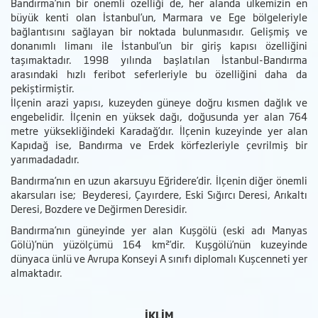
Bandırma’nın bir önemli özelliği de, her alanda ülkemizin en
büyük kenti olan İstanbul’un, Marmara ve Ege bölgeleriyle
bağlantısını sağlayan bir noktada bulunmasıdır. Gelişmiş ve
donanımlı limanı ile İstanbul’un bir giriş kapısı özelliğini
taşımaktadır. 1998 yılında başlatılan İstanbul-Bandırma
arasındaki hızlı feribot seferleriyle bu özelliğini daha da
pekiştirmiştir.
İlçenin arazi yapısı, kuzeyden güneye doğru kısmen dağlık ve
engebelidir. İlçenin en yüksek dağı, doğusunda yer alan 764
metre yüksekliğindeki Karadağ’dır. İlçenin kuzeyinde yer alan
Kapıdağ ise, Bandırma ve Erdek körfezleriyle çevrilmiş bir
yarımadadadır.
Bandırma’nın en uzun akarsuyu Eğridere’dir. İlçenin diğer önemli
akarsuları ise; Beyderesi, Çayırdere, Eski Sığırcı Deresi, Arıkaltı
Deresi, Bozdere ve Değirmen Deresidir.
Bandırma’nın güneyinde yer alan Kuşgölü (eski adı Manyas
Gölü)’nün yüzölçümü 164 km²’dir. Kuşgölü’nün kuzeyinde
dünyaca ünlü ve Avrupa Konseyi A sınıfı diplomalı Kuşcenneti yer
almaktadır.
İKLİM