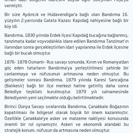
vermiştir.
Bir süre Aydıncık ve Hüdavendigar'a bağlı olan Bandırma 16.
yüzyılın 2.yarısında Galata Kazası Kapıdağ nahiyesine bağlı bir
köy idi.
Bandırma, 1830 yılında Erdek ilçesi Kapıdağ bucağına bağlanmış,
tanzimata kadar voyvodalıkla idare edilen Bandırma Tanzimat’ın
ilanından sonra gerçekleştirilen idari yapılanma ile Erdek ilçesine
bağlı bir bucak olmuştur.
1876- 1878 Osmanlı- Rus savaşı sonunda, Kırım ve Romanya'dan
göç eden tatarların Bandırma'ya yerleştirilmesi şehirde bir
canlanmaya ve nüfusunun artmasına neden olmuştur. Bu
gelişmeler sonrası Bandırma, 1879 yılında Karesi Sancağına
(Balıkesir) bağlı bir ilçe merkezi haline getiriliş daha sonra
Belediye teşkilatı kurulmuştur. 1879 yılı salnamesinde
Belediyenin yeni seçilmekte olduğu belirtilmektedir.
Birinci Dünya Savaşı sıralarında Bandırma, Çanakkale Boğazının
kapatılması ile bölgesel olarak büyük bir önem kazanmıştır.
Özellikle Çanakkale'ye asker ve malzeme nakliyesi konusunda
önemli bir rol oynamıştır. Askeri ve ekonomik alandaki bu
stratejik konum, nüfusun da artmasına neden olmuştur.