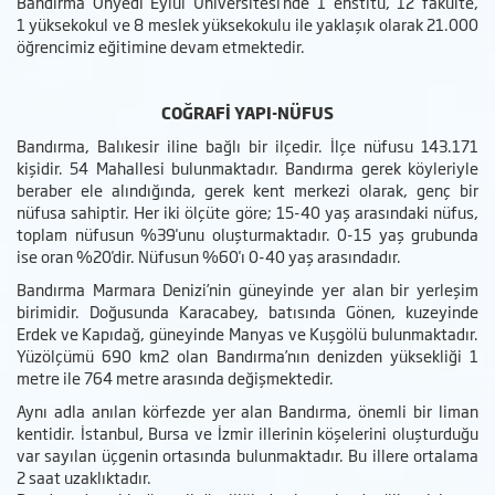
Bandırma Onyedi Eylül Üniversitesi’nde 1 enstitü, 12 fakülte,
1 yüksekokul ve 8 meslek yüksekokulu ile yaklaşık olarak 21.000
öğrencimiz eğitimine devam etmektedir.
COĞRAFİ YAPI-NÜFUS
Bandırma, Balıkesir iline bağlı bir ilçedir. İlçe nüfusu 143.171
kişidir. 54 Mahallesi bulunmaktadır. Bandırma gerek köyleriyle
beraber ele alındığında, gerek kent merkezi olarak, genç bir
nüfusa sahiptir. Her iki ölçüte göre; 15-40 yaş arasındaki nüfus,
toplam nüfusun %39'unu oluşturmaktadır. 0-15 yaş grubunda
ise oran %20'dir. Nüfusun %60'ı 0-40 yaş arasındadır.
Bandırma Marmara Denizi’nin güneyinde yer alan bir yerleşim
birimidir. Doğusunda Karacabey, batısında Gönen, kuzeyinde
Erdek ve Kapıdağ, güneyinde Manyas ve Kuşgölü bulunmaktadır.
Yüzölçümü 690 km2 olan Bandırma’nın denizden yüksekliği 1
metre ile 764 metre arasında değişmektedir.
Aynı adla anılan körfezde yer alan Bandırma, önemli bir liman
kentidir. İstanbul, Bursa ve İzmir illerinin köşelerini oluşturduğu
var sayılan üçgenin ortasında bulunmaktadır. Bu illere ortalama
2 saat uzaklıktadır.