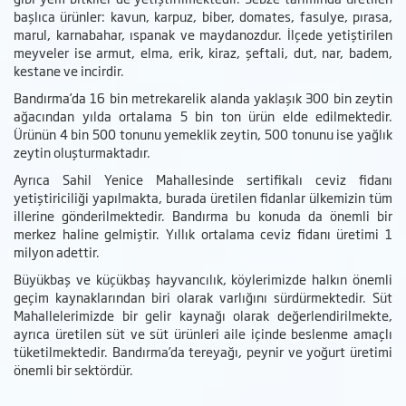
başlıca ürünler: kavun, karpuz, biber, domates, fasulye, pırasa,
marul, karnabahar, ıspanak ve maydanozdur. İlçede yetiştirilen
meyveler ise armut, elma, erik, kiraz, şeftali, dut, nar, badem,
kestane ve incirdir.
Bandırma’da 16 bin metrekarelik alanda yaklaşık 300 bin zeytin
ağacından yılda ortalama 5 bin ton ürün elde edilmektedir.
Ürünün 4 bin 500 tonunu yemeklik zeytin, 500 tonunu ise yağlık
zeytin oluşturmaktadır.
Ayrıca Sahil Yenice Mahallesinde sertifikalı ceviz fidanı
yetiştiriciliği yapılmakta, burada üretilen fidanlar ülkemizin tüm
illerine gönderilmektedir. Bandırma bu konuda da önemli bir
merkez haline gelmiştir. Yıllık ortalama ceviz fidanı üretimi 1
milyon adettir.
Büyükbaş ve küçükbaş hayvancılık, köylerimizde halkın önemli
geçim kaynaklarından biri olarak varlığını sürdürmektedir. Süt
Mahallelerimizde bir gelir kaynağı olarak değerlendirilmekte,
ayrıca üretilen süt ve süt ürünleri aile içinde beslenme amaçlı
tüketilmektedir. Bandırma’da tereyağı, peynir ve yoğurt üretimi
önemli bir sektördür.