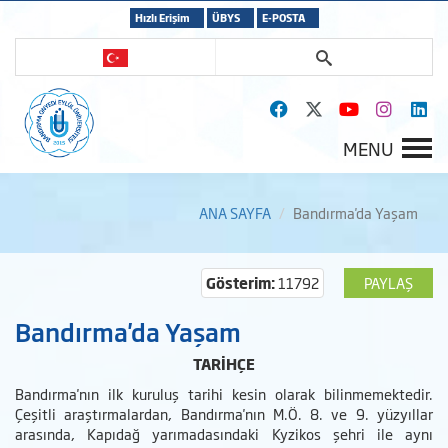
Hızlı Erişim
ÜBYS
E-POSTA
MENU
ANA SAYFA
Bandırma'da Yaşam
Gösterim:
11792
PAYLAŞ
Bandırma'da Yaşam
TARİHÇE
Bandırma'nın ilk kuruluş tarihi kesin olarak bilinmemektedir.
Çeşitli araştırmalardan, Bandırma'nın M.Ö. 8. ve 9. yüzyıllar
arasında, Kapıdağ yarımadasındaki Kyzikos şehri ile aynı