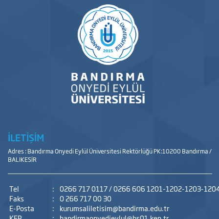
İLETİŞİM
Adres : Bandırma Onyedi Eylül Üniversitesi Rektörlüğü PK:10200 Bandırma /
BALIKESİR
Tel
:
0266 717 0117 / 0266 606 1201-1202-1203-120
Faks
:
0 266 717 00 30
E-Posta
:
kurumsaliletisim@bandirma.edu.tr
KEP
:
bandirmaonyedieylul@hs01.kep.tr