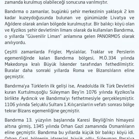
zamanda kurulmuş olabileceği sonucuna varılmıştır.
Bandırma o zamanlar, bugünkü şehir merkezinin yaklaşık 2 km
kadar kuzeydoğusunda bulunan ve günümüzde Livatya ve
Ağıldere olarak anılan bölgede kurulmuştur. Bir balıkçı köyü olan
ve Kyzikos şehir devletinin limanı olarak da kullanılan Bandırma,
o yıllarda "Güvenilir Liman" anlamına gelen PANORMOS olarak
anılıyordu.
Çeşitli zamanlarda Frigler, Mysialılar, Traklar ve Perslerin
egemenliğinde kalan Bandırma bölgesi, M.Ö.334 yılında
Makedonya kralı Büyük İskender tarafından fethedilmiştir.
Buralar daha sonraki yıllarda Roma ve Bizanslıların eline
geçmiştir.
Bandırma'ya Türklerin ilk gelişi ise, Anadolu'da ilk Türk Devletini
kuran Kurtulmuşoğlu Süleyman Bey’in 1076 yılında Kyzikos'la
birlikte Aydıncık ve Bandırma'yı fethetmesiyle gerçekleşmiştir.
1106 yılında Selçuklu Sultanı 1.Kılıçarslan'ın vefatı sonrası bölge
tekrar Bizans egemenliğine geçmiştir.
Bandırma 13. yüzyılın başlarında Karesi Beyliği'nin himayesi
altına girmiş, 1345 yılında Orhan Gazi zamanında Osmanlıların
eline geçmiştir. Bandırma bu yıllarda küçük bir balıkçı köyü idi.
Orhan Gazi bölgenin idaresini büyük oğlu Süleyman Paşa'ya