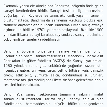
Ekonomik yapısı ele alındığında Bandırma, bölgenin önde gelen
sanayi kentlerinden biridir. Sanayi tesisleri ilçe merkezinde
yoğunlaşmıştır. Köylerde ise tarım, ekonomik yaşamın temelini
oluşturmaktadır. Bandırma’da sanayinin kuruluşu oldukça eski
tarihlere dayanmaktadır. Ancak, Bandırma Limanı'nın işletmeye
açılması ile birlikte 1970'li yıllardan başlayarak, özellikle 1980
yılından itibaren sanayi kuruluşu sayısında ve sanayi üretiminde
çok önemli gelişmeler kaydedilmiştir
Bandırma, bölgenin önde gelen sanayi kentlerinden biridir.
İlçemizin en önemli sanayi tesisleri; Eti Madencilik Bor ve Asit
Fabrikaları ile gübre fabrikası BAĞFAŞ' dır. Sanayii yatırımları,
1980 yılından sonra gıda sektöründe yoğunluk kazanmıştır.
İlçemizde gübre, un, yem, çırçır, çeltik, bitkisel yağ, damızlık
civciv, etlik piliç, yumurta, salça, dondurulmuş su ürünleri,
mermer ve taş işletmeciliğinde ülkemizin önde gelen firmalarının
tesisleri bulunmaktadır.
Bandırma'da, sanayi sektörünün tamamına yakınını imalat
sanayi oluşturmaktadır. Tarıma dayalı sanayi ağırlıklı olan
fabrikaların hammaddesinin büyük bölümü bölgemizden